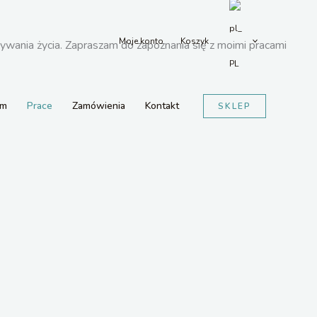
Moje konto
Koszyk
sywania życia. Zapraszam do zapoznania się z moimi pracami
am
Prace
Zamówienia
Kontakt
SKLEP