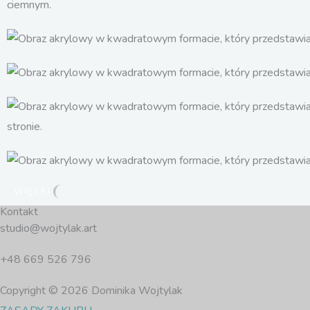
WIĘCEJ
Kontakt
studio@wojtylak.art
+48 669 526 796
Copyright © 2026 Dominika Wojtylak