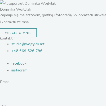
Przejdź
Dominika Wojtylak
do
Zajmuję się malarstwem, grafiką i fotografią. W obrazach utrwal
treści
i kontaktu ze mną.
WIĘCEJ O MNIE
Dominika Wojtylak
kontakt
studio@wojtylak.art
+48 669 526 796
facebook
instagram
Prace