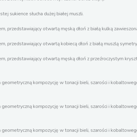
Dziewczynka z muszlą
70 cm x 50 cm
olej na płótnie
Rdzeń III
78cm x 58 cm
olej na drewnie
Rdzeń II
25 cm x 16,5 cm
olej na drewnie
25 cm x 16,5 cm
Rdzeń I
olej na drewnie
25 cm x 16,5 cm
U siebie
akryl na płótnie
80cm x 100cm
Ugruntowanie
akryl na płótnie
80cm x 80cm
Zmiana
akryl na płótnie