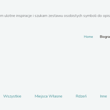
am ulotne inspiracje i szukam zestawu osobistych symboli do opi
Home
Biogr
Wszystkie
Miejsca Własne
Rdzeń
Inne
Rainbow Roses 12