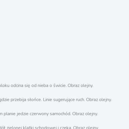
Bez grawitacji I
Bez grawitacji I / olej na płótnie / 40 cm x 40 cm
Bez grawitacji II / olej na płótnie / 40 cm x 40 cm
Bez grawitacji III / olej na płótnie / 40 cm x 40 cm
Spotkanie dnia z nocą I / olej na płótnie / 80 cm x 80 cm
Spotkanie dnia z nocą II
Spotkanie dnia z nocą III / olej na płótnie / 80 cm x 140 cm
olej na płótnie
Brudny Świt
80 cm x 80 cm
olej na płótnie
Chmury
73 cm x 92 cm
olej na płótnie
Extinction – extension
61 cm x 73 cm
olej na płótnie
Pies Godota
57 cm x 78 cm
olej na płótnie