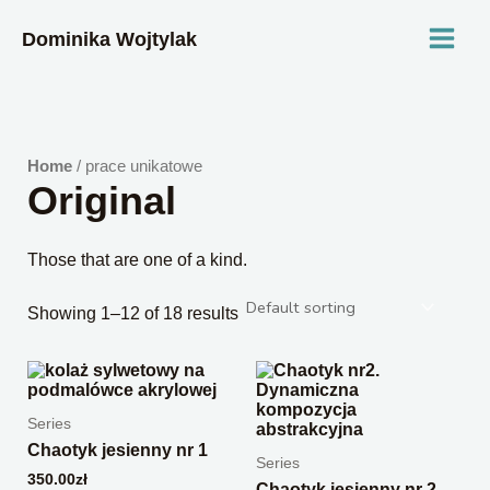
Skip
MAI
to
Dominika Wojtylak
content
MEN
Home
/ prace unikatowe
Original
Those that are one of a kind.
Showing 1–12 of 18 results
Series
Chaotyk jesienny nr 1
Series
350.00
zł
Chaotyk jesienny nr 2