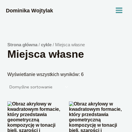
Przejdź
MAI
do
Dominika Wojtylak
treści
MEN
Strona główna
/
cykle
/ Miejsca własne
Miejsca własne
Wyświetlanie wszystkich wyników: 6