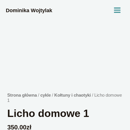
Przejdź
MAI
do
Dominika Wojtylak
treści
MEN
ilość
Licho
domowe
1
Strona główna
/
cykle
/
Kołtuny i chaotyki
/ Licho domowe
1
Licho domowe 1
350.00
zł