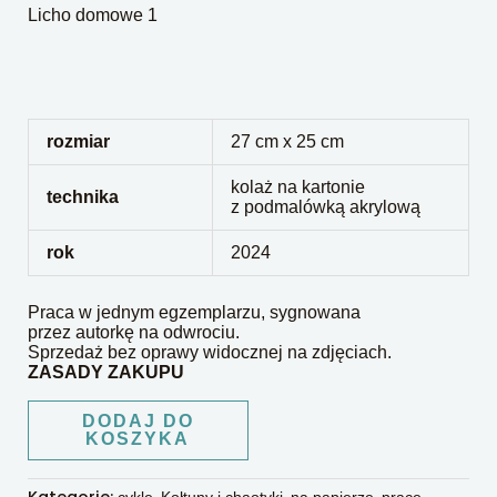
Licho domowe 1
rozmiar
27 cm x 25 cm
kolaż na kartonie
technika
z podmalówką akrylową
rok
2024
Praca w jednym egzemplarzu, sygnowana
przez autorkę na odwrociu.
Sprzedaż bez oprawy widocznej na zdjęciach.
ZASADY ZAKUPU
DODAJ DO
KOSZYKA
Kategorie:
,
,
,
cykle
Kołtuny i chaotyki
na papierze
prace